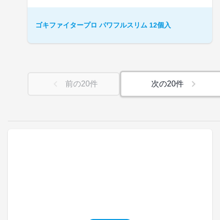
ゴキファイタープロ パワフルスリム 12個入
前の
20
件
次の
20
件