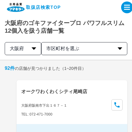
取扱店検索TOP
大阪府のゴキファイタープロ パワフルスリム
企業・IR情報サイト
12個入を扱う店舗一覧
製品情報サイト
大阪府
市区町村を選ぶ
オンラインショップ
92
件
の店舗が見つかりました
（1~20件目）
製品検索はこちら
オークワわくわくシティ尾崎店
取扱店検索はこちら
大阪府阪南市下出１６７－１
TEL: 072-471-7000