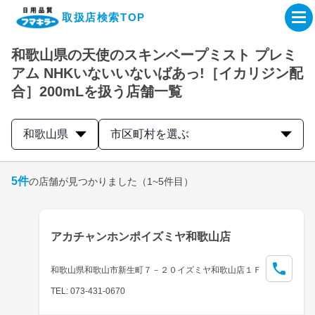
取扱店検索TOP
和歌山県の天使のスキンベープミスト プレミ
企業・IR情報サイト
アム NHKいないいないばあっ!［イカリジン配
合］200mLを扱う店舗一覧
製品情報サイト
和歌山県
市区町村を選ぶ
オンラインショップ
5
件
の店舗が見つかりました
（1~5件目）
製品検索はこちら
取扱店検索はこちら
アカチャンホンポイズミヤ和歌山店
和歌山県和歌山市新生町７－２０イズミヤ和歌山店１Ｆ
TEL: 073-431-0670