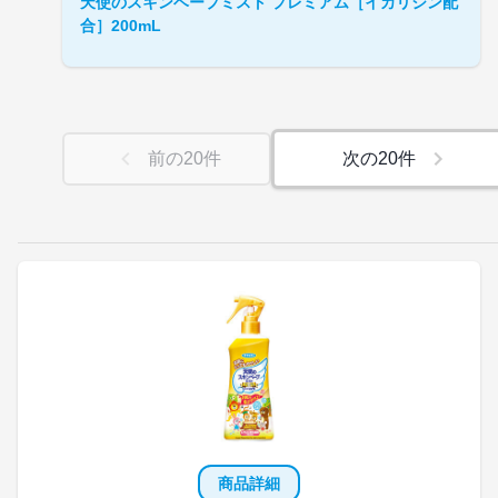
天使のスキンベープミスト プレミアム［イカリジン配
合］200mL
前の
20
件
次の
20
件
商品詳細