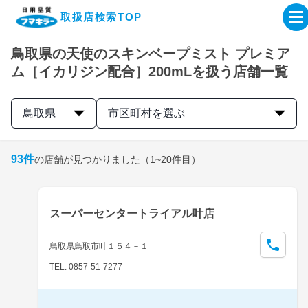
取扱店検索TOP
鳥取県の天使のスキンベープミスト プレミア
企業・IR情報サイト
ム［イカリジン配合］200mLを扱う店舗一覧
製品情報サイト
鳥取県
市区町村を選ぶ
オンラインショップ
93
件
の店舗が見つかりました
（1~20件目）
製品検索はこちら
スーパーセンタートライアル叶店
取扱店検索はこちら
鳥取県鳥取市叶１５４－１
TEL: 0857-51-7277