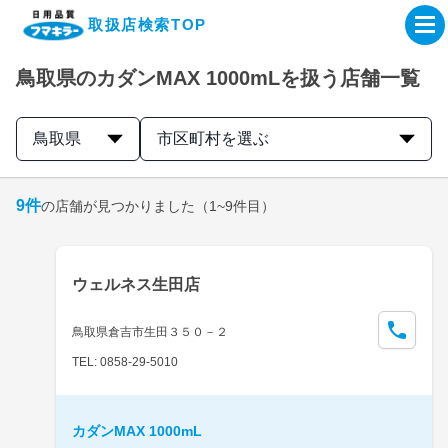
取扱店検索TOP
鳥取県のカダンMAX 1000mLを扱う店舗一覧
企業・IR情報サイト
鳥取県
市区町村を選ぶ
製品情報サイト
9
件
の店舗が見つかりました
（1~9件目）
オンラインショップ
製品検索はこちら
ウェルネス生田店
取扱店検索はこちら
鳥取県倉吉市生田３５０－２
TEL: 0858-29-5010
カダンMAX 1000mL