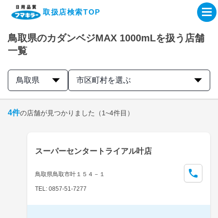
取扱店検索TOP
鳥取県のカダンベジMAX 1000mLを扱う店舗
企業・IR情報サイト
一覧
製品情報サイト
鳥取県
市区町村を選ぶ
オンラインショップ
4
件
の店舗が見つかりました
（1~4件目）
製品検索はこちら
スーパーセンタートライアル叶店
取扱店検索はこちら
鳥取県鳥取市叶１５４－１
TEL: 0857-51-7277