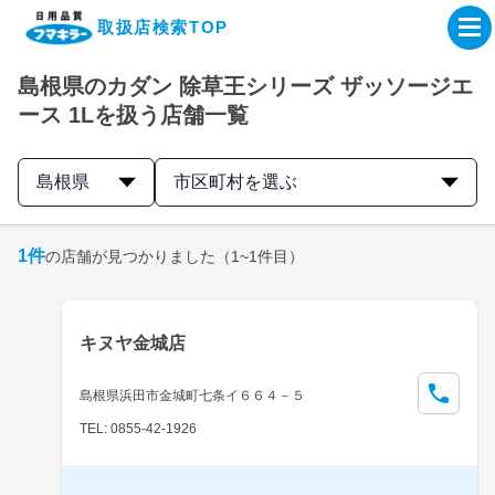
取扱店検索TOP
島根県のカダン 除草王シリーズ ザッソージエ
企業・IR情報サイト
ース 1Lを扱う店舗一覧
製品情報サイト
島根県
市区町村を選ぶ
オンラインショップ
1
件
の店舗が見つかりました
（1~1件目）
製品検索はこちら
キヌヤ金城店
取扱店検索はこちら
島根県浜田市金城町七条イ６６４－５
TEL: 0855-42-1926