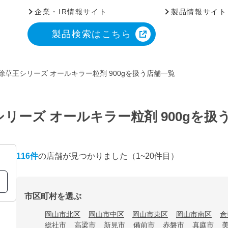
企業・IR情報サイト
製品情報サイト
製品検索はこちら
除草王シリーズ オールキラー粒剤 900gを扱う店舗一覧
リーズ オールキラー粒剤 900gを扱
116
件
の店舗が見つかりました
（1~20件目）
市区町村を選ぶ
岡山市北区
岡山市中区
岡山市東区
岡山市南区
倉
総社市
高梁市
新見市
備前市
赤磐市
真庭市