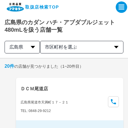
取扱店検索TOP
広島県のカダン ハチ・アブダブルジェット
企業・IR情報サイト
480mLを扱う店舗一覧
製品情報サイト
広島県
市区町村を選ぶ
オンラインショップ
20
件
の店舗が見つかりました
（1~20件目）
製品検索はこちら
ＤＣＭ尾道店
取扱店検索はこちら
広島県尾道市天満町１７－２１
TEL: 0848-29-9212