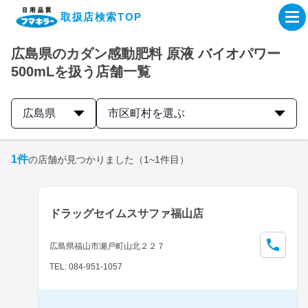
取扱店検索TOP
広島県のカダン感動肥料 原液 バイオパワー
企業・IR情報サイト
500mLを扱う店舗一覧
製品情報サイト
広島県
市区町村を選ぶ
オンラインショップ
1
件
の店舗が見つかりました
（1~1件目）
製品検索はこちら
ドラッグセイムスサファ福山店
取扱店検索はこちら
広島県福山市瀬戸町山北２２７
TEL: 084-951-1057