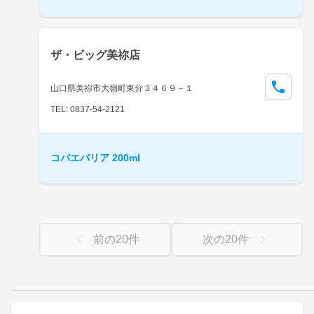
ザ・ビッグ美祢店
山口県美祢市大嶺町東分３４６９－１
TEL: 0837-54-2121
コバエバリア 200ml
前の
20
件
次の
20
件