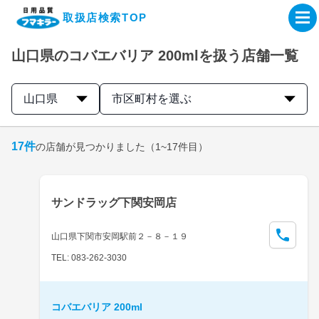
取扱店検索TOP
山口県のコバエバリア 200mlを扱う店舗一覧
企業・IR情報サイト
山口県
市区町村を選ぶ
製品情報サイト
17
件
の店舗が見つかりました
（1~17件目）
オンラインショップ
製品検索はこちら
サンドラッグ下関安岡店
取扱店検索はこちら
山口県下関市安岡駅前２－８－１９
TEL: 083-262-3030
コバエバリア 200ml