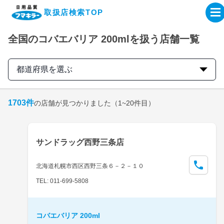
取扱店検索TOP
全国のコバエバリア 200mlを扱う店舗一覧
企業・IR情報サイト
都道府県を選ぶ
製品情報サイト
1703
件
の店舗が見つかりました
（1~20件目）
オンラインショップ
製品検索はこちら
サンドラッグ西野三条店
取扱店検索はこちら
北海道札幌市西区西野三条６－２－１０
TEL: 011-699-5808
コバエバリア 200ml