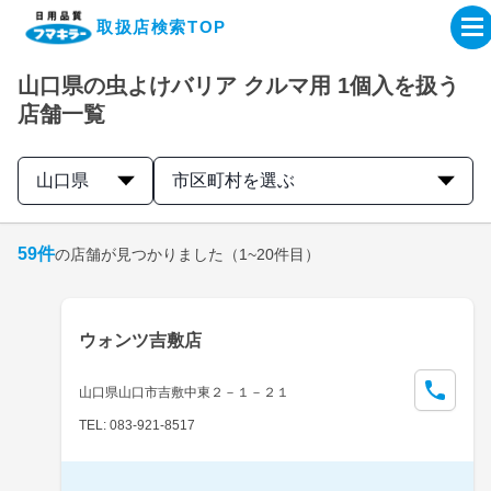
取扱店検索TOP
山口県の虫よけバリア クルマ用 1個入を扱う
企業・IR情報サイト
店舗一覧
製品情報サイト
山口県
市区町村を選ぶ
オンラインショップ
59
件
の店舗が見つかりました
（1~20件目）
製品検索はこちら
ウォンツ吉敷店
取扱店検索はこちら
山口県山口市吉敷中東２－１－２１
TEL: 083-921-8517