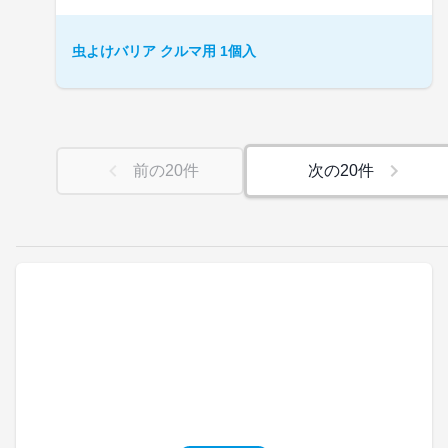
虫よけバリア クルマ用 1個入
前の
20
件
次の
20
件