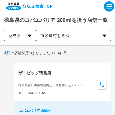
取扱店検索TOP
徳島県のコバエバリア 200mlを扱う店舗一覧
企業・IR情報サイト
徳島県
市区町村を選ぶ
製品情報サイト
4
件
の店舗が見つかりました
（1~4件目）
オンラインショップ
製品検索はこちら
ザ・ビッグ鴨島店
取扱店検索はこちら
徳島県吉野川市鴨島町上下島野神ノ元９２－３
TEL: 0883-24-7165
コバエバリア 200ml