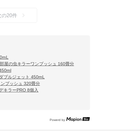
次の
20
件
0mL
部屋の虫キラーワンプッシュ 160畳分
50ml
ダブルジェット 450mL
ンプッシュ 320畳分
デキラーPRO 8個入
Powerd by