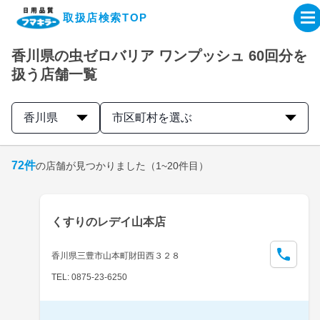
取扱店検索TOP
香川県の虫ゼロバリア ワンプッシュ 60回分を
企業・IR情報サイト
扱う店舗一覧
製品情報サイト
香川県
市区町村を選ぶ
オンラインショップ
72
件
の店舗が見つかりました
（1~20件目）
製品検索はこちら
くすりのレデイ山本店
取扱店検索はこちら
香川県三豊市山本町財田西３２８
TEL: 0875-23-6250