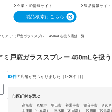
企業・IR情報サイト
製品情報サイト
製品検索はこちら
リア アミ戸窓ガラススプレー 450mLを扱う店舗一覧
ミ戸窓ガラススプレー 450mLを扱
93
件
の店舗が見つかりました
（1~20件目）
市区町村を選ぶ
高松市
丸亀市
坂出市
善通寺市
観音寺市
さぬき
土庄町（小豆郡）
三木町（木田郡）
綾川町（綾歌郡