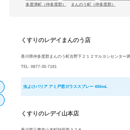
多度津町（仲多度郡）
まんのう町（仲多度郡）
くすりのレデイまんのう店
香川県仲多度郡まんのう町吉野下２１２マルヨシセンター
TEL: 0877-35-7181
虫よけバリア アミ戸窓ガラススプレー 450mL
くすりのレデイ山本店
香川県三豊市山本町財田西３２８