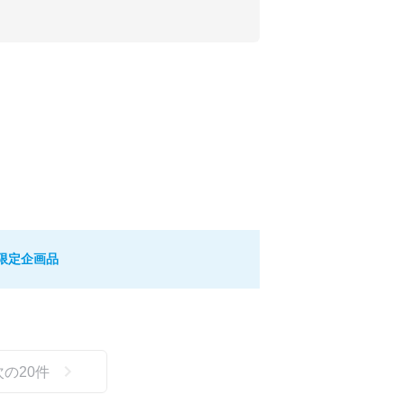
 限定企画品
次の
20
件