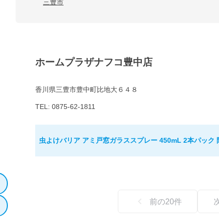
三豊市
ホームプラザナフコ豊中店
香川県三豊市豊中町比地大６４８
TEL: 0875-62-1811
虫よけバリア アミ戸窓ガラススプレー 450mL 2本パック
前の
20
件