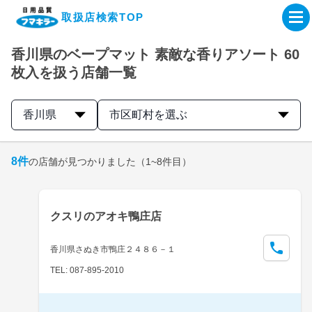
取扱店検索TOP
香川県のベープマット 素敵な香りアソート 60
企業・IR情報サイト
枚入を扱う店舗一覧
製品情報サイト
香川県
市区町村を選ぶ
オンラインショップ
8
件
の店舗が見つかりました
（1~8件目）
製品検索はこちら
クスリのアオキ鴨庄店
取扱店検索はこちら
香川県さぬき市鴨庄２４８６－１
TEL: 087-895-2010