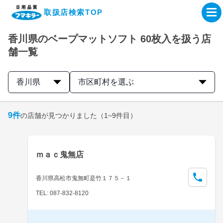
取扱店検索TOP
香川県のベープマットソフト 60枚入を扱う店
企業・IR情報サイト
舗一覧
製品情報サイト
香川県
市区町村を選ぶ
オンラインショップ
9
件
の店舗が見つかりました
（1~9件目）
製品検索はこちら
ｍａｃ鬼無店
取扱店検索はこちら
香川県高松市鬼無町是竹１７５－１
TEL: 087-832-8120