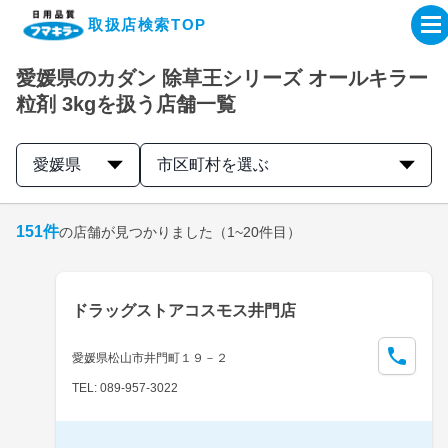
取扱店検索TOP
愛媛県のカダン 除草王シリーズ オールキラー
企業・IR情報サイト
粒剤 3kgを扱う店舗一覧
製品情報サイト
愛媛県
市区町村を選ぶ
オンラインショップ
151
件
の店舗が見つかりました
（1~20件目）
製品検索はこちら
ドラッグストアコスモス井門店
取扱店検索はこちら
愛媛県松山市井門町１９－２
TEL: 089-957-3022