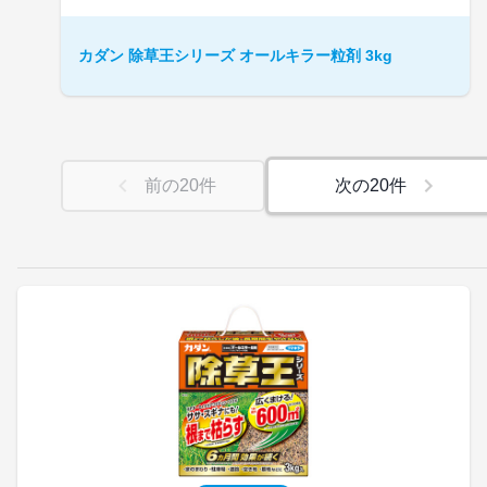
カダン 除草王シリーズ オールキラー粒剤 3kg
前の
20
件
次の
20
件