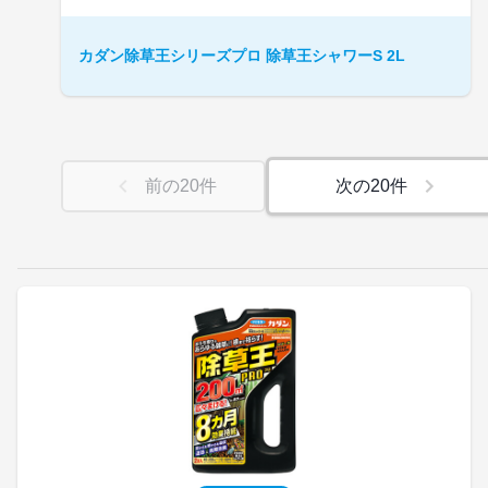
カダン除草王シリーズプロ 除草王シャワーS 2L
前の
20
件
次の
20
件