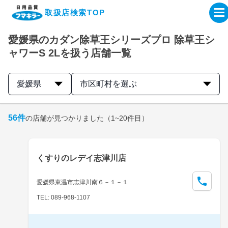
取扱店検索TOP
愛媛県のカダン除草王シリーズプロ 除草王シ
企業・IR情報サイト
ャワーS 2Lを扱う店舗一覧
製品情報サイト
愛媛県
市区町村を選ぶ
オンラインショップ
56
件
の店舗が見つかりました
（1~20件目）
製品検索はこちら
くすりのレデイ志津川店
取扱店検索はこちら
愛媛県東温市志津川南６－１－１
TEL: 089-968-1107