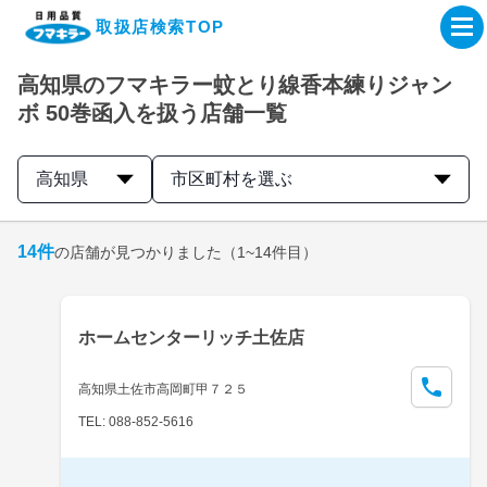
取扱店検索TOP
高知県のフマキラー蚊とり線香本練りジャン
企業・IR情報サイト
ボ 50巻函入を扱う店舗一覧
製品情報サイト
高知県
市区町村を選ぶ
オンラインショップ
14
件
の店舗が見つかりました
（1~14件目）
製品検索はこちら
ホームセンターリッチ土佐店
取扱店検索はこちら
高知県土佐市高岡町甲７２５
TEL: 088-852-5616