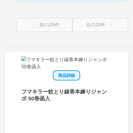
前の
20
件
次の
20
件
商品詳細
フマキラー蚊とり線香本練りジャン
ボ 50巻函入