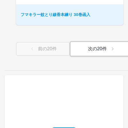
フマキラー蚊とり線香本練り 30巻函入
前の
20
件
次の
20
件