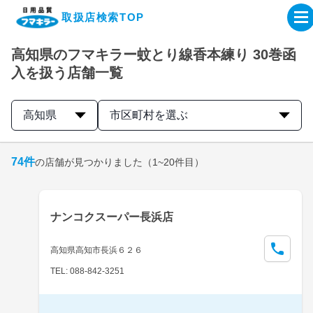
取扱店検索TOP
高知県のフマキラー蚊とり線香本練り 30巻函
企業・IR情報サイト
入を扱う店舗一覧
製品情報サイト
高知県
市区町村を選ぶ
オンラインショップ
74
件
の店舗が見つかりました
（1~20件目）
製品検索はこちら
ナンコクスーパー長浜店
取扱店検索はこちら
高知県高知市長浜６２６
TEL: 088-842-3251