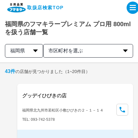
取扱店検索TOP
福岡県のフマキラープレミアム プロ用 800ml
企業・IR情報サイト
を扱う店舗一覧
製品情報サイト
福岡県
市区町村を選ぶ
オンラインショップ
43
件
の店舗が見つかりました
（1~20件目）
製品検索はこちら
グッデイひびきの店
取扱店検索はこちら
福岡県北九州市若松区小敷ひびきの２－１－１４
TEL: 093-742-5378