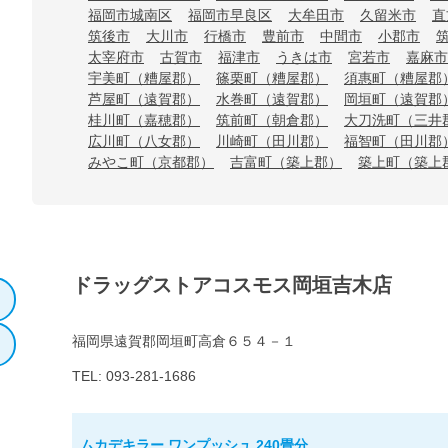
福岡市城南区
福岡市早良区
大牟田市
久留米市
直
筑後市
大川市
行橋市
豊前市
中間市
小郡市
太宰府市
古賀市
福津市
うきは市
宮若市
嘉麻市
宇美町（糟屋郡）
篠栗町（糟屋郡）
須惠町（糟屋郡
芦屋町（遠賀郡）
水巻町（遠賀郡）
岡垣町（遠賀郡
桂川町（嘉穂郡）
筑前町（朝倉郡）
大刀洗町（三井
広川町（八女郡）
川崎町（田川郡）
福智町（田川郡
みやこ町（京都郡）
吉富町（築上郡）
築上町（築上
ドラッグストアコスモス岡垣吉木店
福岡県遠賀郡岡垣町高倉６５４－１
TEL: 093-281-1686
ムカデキラー ワンプッシュ 240畳分