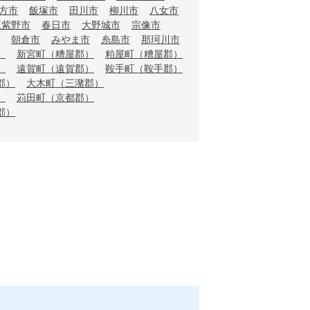
方市
飯塚市
田川市
柳川市
八女市
筑紫野市
春日市
大野城市
宗像市
朝倉市
みやま市
糸島市
那珂川市
）
新宮町（糟屋郡）
粕屋町（糟屋郡）
）
遠賀町（遠賀郡）
鞍手町（鞍手郡）
郡）
大木町（三潴郡）
）
苅田町（京都郡）
郡）