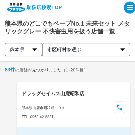
取扱店検索TOP
熊本県のどこでもベープNo.1 未来セット メタ
企業・IR情報サイト
リックグレー 不快害虫用を扱う店舗一覧
製品情報サイト
熊本県
市区町村を選ぶ
オンラインショップ
83
件
の店舗が見つかりました
（1~20件目）
製品検索はこちら
ドラッグセイムス山鹿昭和店
取扱店検索はこちら
熊本県山鹿市昭和町１０１
TEL: 0968-42-8831