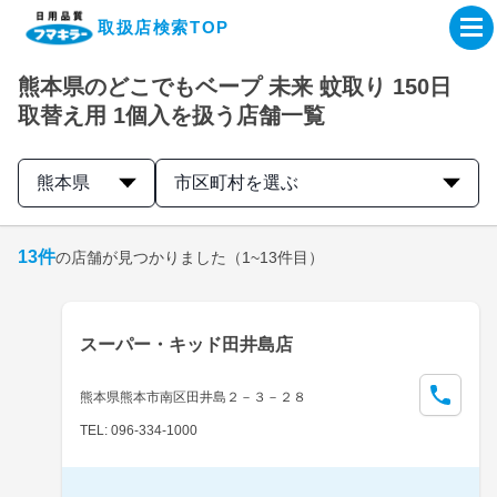
取扱店検索TOP
熊本県のどこでもベープ 未来 蚊取り 150日
企業・IR情報サイト
取替え用 1個入を扱う店舗一覧
製品情報サイト
熊本県
市区町村を選ぶ
オンラインショップ
13
件
の店舗が見つかりました
（1~13件目）
製品検索はこちら
スーパー・キッド田井島店
取扱店検索はこちら
熊本県熊本市南区田井島２－３－２８
TEL: 096-334-1000