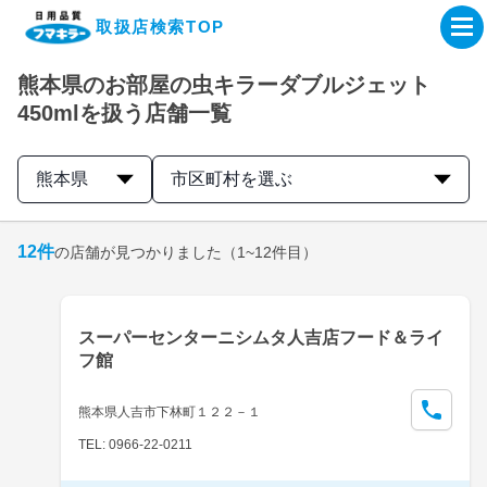
取扱店検索TOP
熊本県のお部屋の虫キラーダブルジェット
企業・IR情報サイト
450mlを扱う店舗一覧
製品情報サイト
熊本県
市区町村を選ぶ
オンラインショップ
12
件
の店舗が見つかりました
（1~12件目）
製品検索はこちら
スーパーセンターニシムタ人吉店フード＆ライ
取扱店検索はこちら
フ館
熊本県人吉市下林町１２２－１
TEL: 0966-22-0211