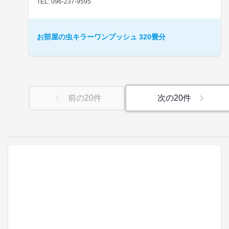
TEL: 096-237-9595
お部屋の虫キラーワンプッシュ 320畳分
前の
20
件
次の
20
件