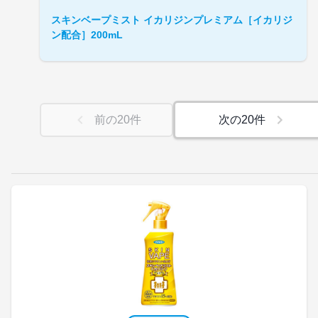
スキンベープミスト イカリジンプレミアム［イカリジ
ン配合］200mL
前の
20
件
次の
20
件