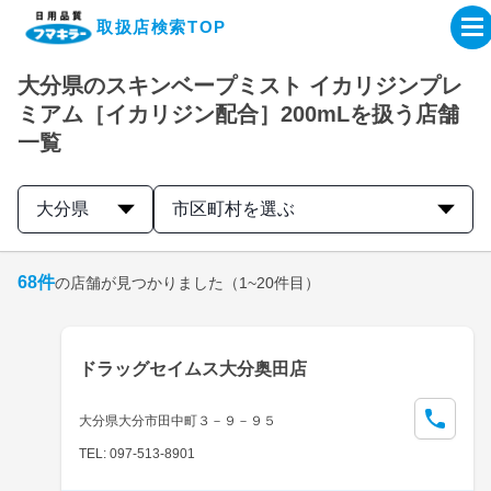
取扱店検索TOP
大分県のスキンベープミスト イカリジンプレ
企業・IR情報サイト
ミアム［イカリジン配合］200mLを扱う店舗
一覧
製品情報サイト
大分県
市区町村を選ぶ
オンラインショップ
68
件
の店舗が見つかりました
（1~20件目）
製品検索はこちら
取扱店検索はこちら
ドラッグセイムス大分奥田店
大分県大分市田中町３－９－９５
TEL: 097-513-8901