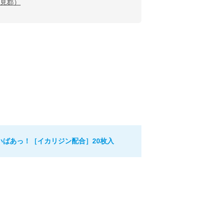
見郡）
いばあっ！［イカリジン配合］20枚入