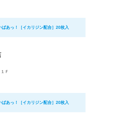
いばあっ！［イカリジン配合］20枚入
店
Ｂ１Ｆ
いばあっ！［イカリジン配合］20枚入