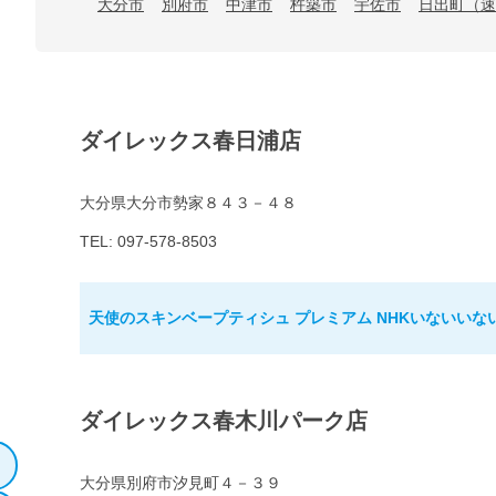
大分市
別府市
中津市
杵築市
宇佐市
日出町（速
ダイレックス春日浦店
大分県大分市勢家８４３－４８
TEL: 097-578-8503
天使のスキンベープティシュ プレミアム NHKいないいな
ダイレックス春木川パーク店
大分県別府市汐見町４－３９