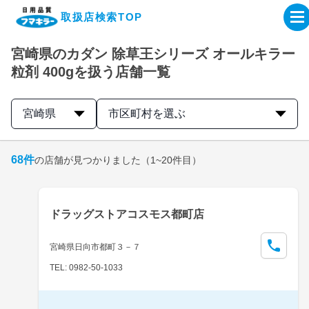
取扱店検索TOP
宮崎県のカダン 除草王シリーズ オールキラー
企業・IR情報サイト
粒剤 400gを扱う店舗一覧
製品情報サイト
宮崎県
市区町村を選ぶ
オンラインショップ
68
件
の店舗が見つかりました
（1~20件目）
製品検索はこちら
ドラッグストアコスモス都町店
取扱店検索はこちら
宮崎県日向市都町３－７
TEL: 0982-50-1033