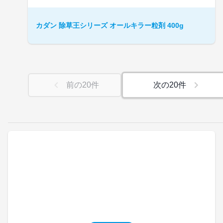
カダン 除草王シリーズ オールキラー粒剤 400g
前の
20
件
次の
20
件