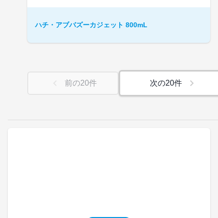
ハチ・アブバズーカジェット 800mL
前の
20
件
次の
20
件