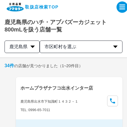
取扱店検索TOP
鹿児島県のハチ・アブバズーカジェット
企業・IR情報サイト
800mLを扱う店舗一覧
製品情報サイト
鹿児島県
市区町村を選ぶ
オンラインショップ
34
件
の店舗が見つかりました
（1~20件目）
製品検索はこちら
ホームプラザナフコ出水インター店
取扱店検索はこちら
鹿児島県出水市下知識町１４３２－１
TEL: 0996-65-7011