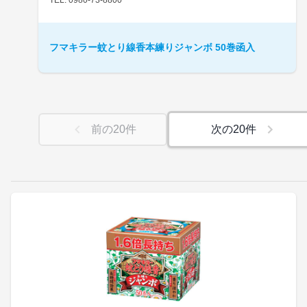
フマキラー蚊とり線香本練りジャンボ 50巻函入
前の
20
件
次の
20
件