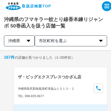
取扱店検索TOP
沖縄県のフマキラー蚊とり線香本練りジャン
企業・IR情報サイト
ボ 50巻函入を扱う店舗一覧
製品情報サイト
沖縄県
市区町村を選ぶ
オンラインショップ
167
件
の店舗が見つかりました
（1~20件目）
製品検索はこちら
ザ・ビッグエクスプレスつかざん店
取扱店検索はこちら
沖縄県島尻郡南風原町津嘉山１５１３－２
TEL: 098-835-6677