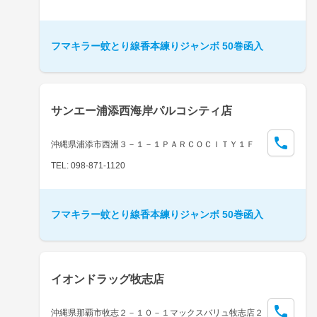
フマキラー蚊とり線香本練りジャンボ 50巻函入
サンエー浦添西海岸パルコシティ店
沖縄県浦添市西洲３－１－１ＰＡＲＣＯＣＩＴＹ１Ｆ
TEL: 098-871-1120
フマキラー蚊とり線香本練りジャンボ 50巻函入
イオンドラッグ牧志店
沖縄県那覇市牧志２－１０－１マックスバリュ牧志店２