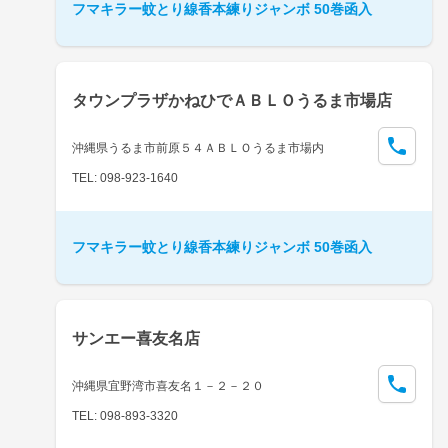
フマキラー蚊とり線香本練りジャンボ 50巻函入
タウンプラザかねひでＡＢＬＯうるま市場店
沖縄県うるま市前原５４ＡＢＬＯうるま市場内
TEL: 098-923-1640
フマキラー蚊とり線香本練りジャンボ 50巻函入
サンエー喜友名店
沖縄県宜野湾市喜友名１－２－２０
TEL: 098-893-3320