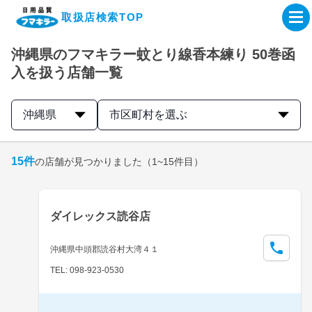
取扱店検索TOP
沖縄県のフマキラー蚊とり線香本練り 50巻函
企業・IR情報サイト
入を扱う店舗一覧
製品情報サイト
沖縄県
市区町村を選ぶ
オンラインショップ
15
件
の店舗が見つかりました
（1~15件目）
製品検索はこちら
ダイレックス読谷店
取扱店検索はこちら
沖縄県中頭郡読谷村大湾４１
TEL: 098-923-0530