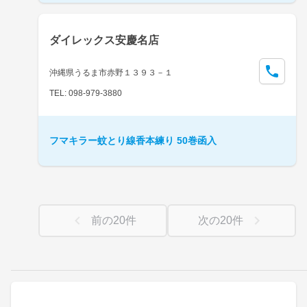
ダイレックス安慶名店
沖縄県うるま市赤野１３９３－１
TEL: 098-979-3880
フマキラー蚊とり線香本練り 50巻函入
前の
20
件
次の
20
件