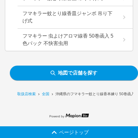
フマキラー蚊とり線香皿ジャンボ 吊り下
げ式
フマキラー 虫よけアロマ線香 50巻函入 5
色パック 不快害虫用
地図で店舗を探す
取扱店検索
全国
沖縄県のフマキラー蚊とり線香本練り 50巻函入
Powerd by
ページトップ