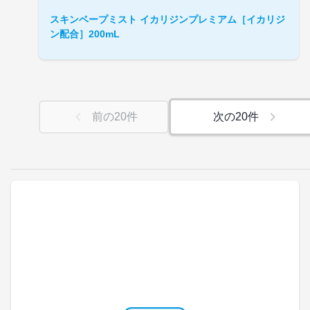
スキンベープミスト イカリジンプレミアム［イカリジ
ン配合］200mL
前の
20
件
次の
20
件