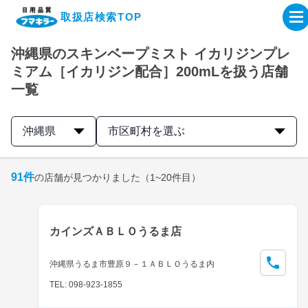
取扱店検索TOP
沖縄県のスキンベープミスト イカリジンプレ
企業・IR情報サイト
ミアム［イカリジン配合］200mLを扱う店舗
一覧
製品情報サイト
沖縄県
市区町村を選ぶ
オンラインショップ
91
件
の店舗が見つかりました
（1~20件目）
製品検索はこちら
取扱店検索はこちら
カインズＡＢＬＯうるま店
沖縄県うるま市豊原９－１ＡＢＬＯうるま内
TEL: 098-923-1855