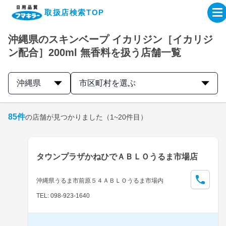
取扱店検索TOP
沖縄県のスキンベープ イカリジン［イカリジ
企業・IR情報サイト
ン配合］200ml 無香料を扱う店舗一覧
製品情報サイト
沖縄県
市区町村を選ぶ
オンラインショップ
85
件
の店舗が見つかりました
（1~20件目）
製品検索はこちら
タウンプラザかねひでＡＢＬＯうるま市場店
取扱店検索はこちら
沖縄県うるま市前原５４ＡＢＬＯうるま市場内
TEL: 098-923-1640