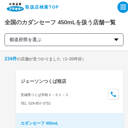
取扱店検索TOP
全国のカダンセーフ 450mLを扱う店舗一覧
企業・IR情報サイト
都道府県を選ぶ
製品情報サイト
234
件
の店舗が見つかりました
（1~20件目）
オンラインショップ
製品検索はこちら
ジェーソンつくば桜店
取扱店検索はこちら
茨城県つくば市桜２－５１－２
TEL: 029-857-3751
カダンセーフ 450mL