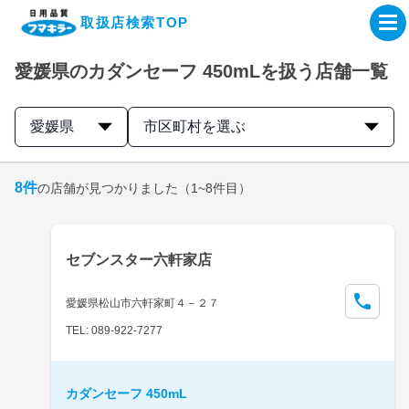
取扱店検索TOP
愛媛県のカダンセーフ 450mLを扱う店舗一覧
企業・IR情報サイト
愛媛県
市区町村を選ぶ
製品情報サイト
8
件
の店舗が見つかりました
（1~8件目）
オンラインショップ
製品検索はこちら
セブンスター六軒家店
取扱店検索はこちら
愛媛県松山市六軒家町４－２７
TEL: 089-922-7277
カダンセーフ 450mL