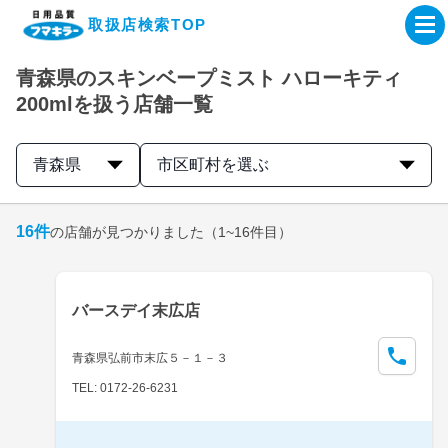
取扱店検索TOP
青森県のスキンベープミスト ハローキティ
企業・IR情報サイト
200mlを扱う店舗一覧
製品情報サイト
青森県
市区町村を選ぶ
オンラインショップ
16
件
の店舗が見つかりました
（1~16件目）
製品検索はこちら
バースデイ末広店
取扱店検索はこちら
青森県弘前市末広５－１－３
TEL: 0172-26-6231