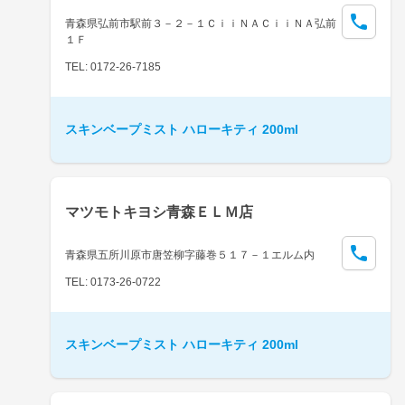
青森県弘前市駅前３－２－１ＣｉｉＮＡＣｉｉＮＡ弘前
１Ｆ
TEL: 0172-26-7185
スキンベープミスト ハローキティ 200ml
マツモトキヨシ青森ＥＬＭ店
青森県五所川原市唐笠柳字藤巻５１７－１エルム内
TEL: 0173-26-0722
スキンベープミスト ハローキティ 200ml