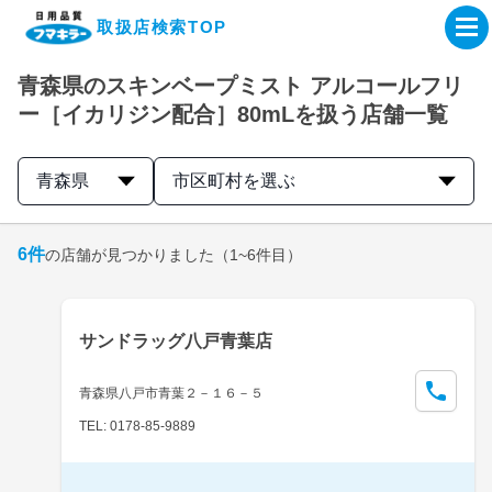
取扱店検索TOP
青森県のスキンベープミスト アルコールフリ
企業・IR情報サイト
ー［イカリジン配合］80mLを扱う店舗一覧
製品情報サイト
青森県
市区町村を選ぶ
オンラインショップ
6
件
の店舗が見つかりました
（1~6件目）
製品検索はこちら
サンドラッグ八戸青葉店
取扱店検索はこちら
青森県八戸市青葉２－１６－５
TEL: 0178-85-9889