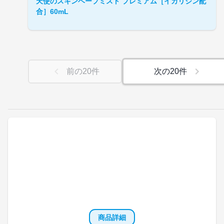
天使のスキンベープミスト プレミアム［イカリジン配
合］60mL
前の
20
件
次の
20
件
商品詳細