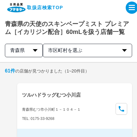
取扱店検索TOP
青森県の天使のスキンベープミスト プレミア
企業・IR情報サイト
ム［イカリジン配合］60mLを扱う店舗一覧
製品情報サイト
青森県
市区町村を選ぶ
オンラインショップ
61
件
の店舗が見つかりました
（1~20件目）
製品検索はこちら
ツルハドラッグむつ小川店
取扱店検索はこちら
青森県むつ市小川町１－１０４－１
TEL: 0175-33-9268