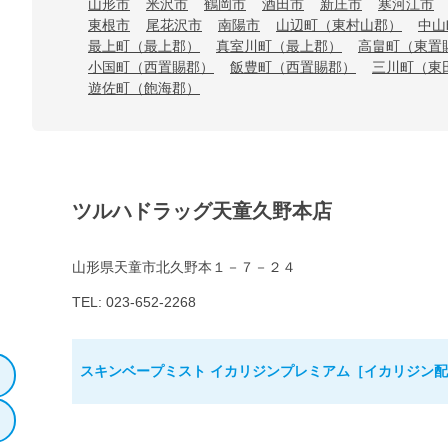
山形市
米沢市
鶴岡市
酒田市
新庄市
寒河江市
東根市
尾花沢市
南陽市
山辺町（東村山郡）
中山
最上町（最上郡）
真室川町（最上郡）
高畠町（東置
小国町（西置賜郡）
飯豊町（西置賜郡）
三川町（東
遊佐町（飽海郡）
ツルハドラッグ天童久野本店
山形県天童市北久野本１－７－２４
TEL: 023-652-2268
スキンベープミスト イカリジンプレミアム［イカリジン配合