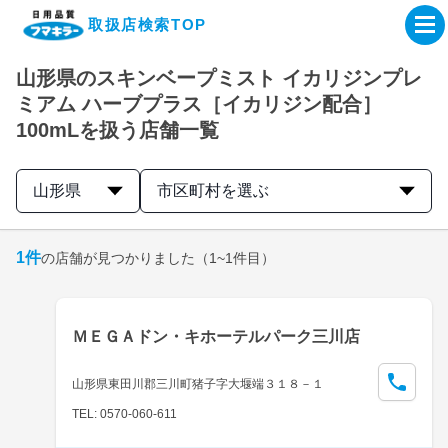
取扱店検索TOP
山形県のスキンベープミスト イカリジンプレ
企業・IR情報サイト
ミアム ハーブプラス［イカリジン配合］
100mLを扱う店舗一覧
製品情報サイト
山形県
市区町村を選ぶ
オンラインショップ
1
件
の店舗が見つかりました
（1~1件目）
製品検索はこちら
取扱店検索はこちら
ＭＥＧＡドン・キホーテルパーク三川店
山形県東田川郡三川町猪子字大堰端３１８－１
TEL: 0570-060-611