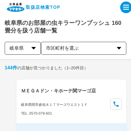
取扱店検索TOP
岐阜県のお部屋の虫キラーワンプッシュ 160
企業・IR情報サイト
畳分を扱う店舗一覧
製品情報サイト
岐阜県
市区町村を選ぶ
オンラインショップ
144
件
の店舗が見つかりました
（1~20件目）
製品検索はこちら
ＭＥＧＡドン・キホーテ関マーゴ店
取扱店検索はこちら
岐阜県関市倉知８１７マーゴウエスト１Ｆ
TEL: 0570-079-601