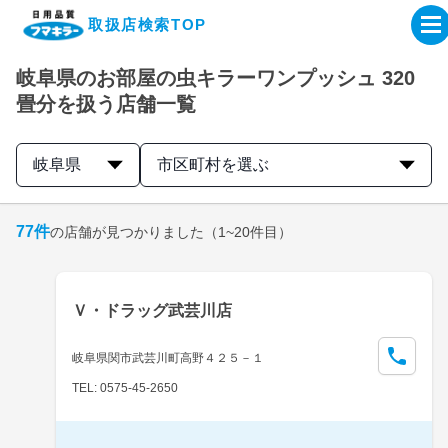
取扱店検索TOP
岐阜県のお部屋の虫キラーワンプッシュ 320
企業・IR情報サイト
畳分を扱う店舗一覧
製品情報サイト
岐阜県
市区町村を選ぶ
オンラインショップ
77
件
の店舗が見つかりました
（1~20件目）
製品検索はこちら
Ｖ・ドラッグ武芸川店
取扱店検索はこちら
岐阜県関市武芸川町高野４２５－１
TEL: 0575-45-2650