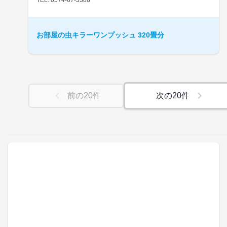
お部屋の虫キラーワンプッシュ 320畳分
前の
20
件
次の
20
件