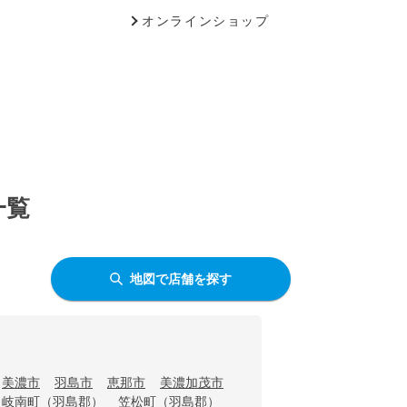
オンラインショップ
一覧
地図で店舗を探す
美濃市
羽島市
恵那市
美濃加茂市
岐南町（羽島郡）
笠松町（羽島郡）