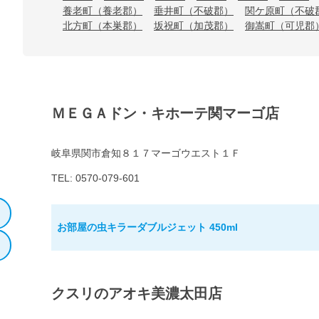
養老町（養老郡）
垂井町（不破郡）
関ケ原町（不破
北方町（本巣郡）
坂祝町（加茂郡）
御嵩町（可児郡
ＭＥＧＡドン・キホーテ関マーゴ店
岐阜県関市倉知８１７マーゴウエスト１Ｆ
TEL: 0570-079-601
お部屋の虫キラーダブルジェット 450ml
クスリのアオキ美濃太田店