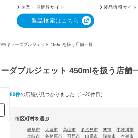
企業・IR情報サイト
製品情報サイト
製品検索はこちら
虫キラーダブルジェット 450mlを扱う店舗一覧
ーダブルジェット 450mlを扱う店舗
80
件
の店舗が見つかりました
（1~20件目）
市区町村を選ぶ
岐阜市
大垣市
高山市
多治見市
関市
中津川市
土岐市
各務原市
可児市
山県市
瑞穂市
本巣市