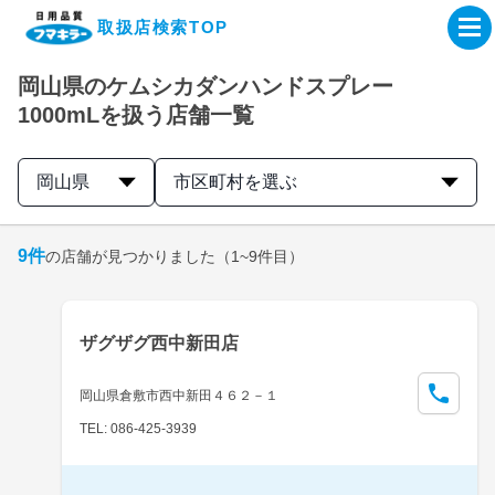
取扱店検索TOP
岡山県のケムシカダンハンドスプレー
企業・IR情報サイト
1000mLを扱う店舗一覧
製品情報サイト
岡山県
市区町村を選ぶ
オンラインショップ
9
件
の店舗が見つかりました
（1~9件目）
製品検索はこちら
ザグザグ西中新田店
取扱店検索はこちら
岡山県倉敷市西中新田４６２－１
TEL: 086-425-3939