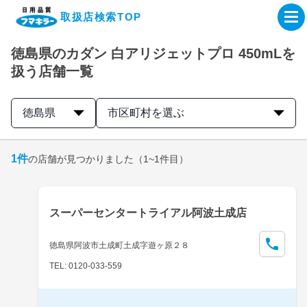
取扱店検索TOP
徳島県のカダン 白アリジェットプロ 450mLを
企業・IR情報サイト
扱う店舗一覧
製品情報サイト
徳島県
市区町村を選ぶ
オンラインショップ
1
件
の店舗が見つかりました
（1~1件目）
製品検索はこちら
スーパーセンタートライアル阿波土成店
取扱店検索はこちら
徳島県阿波市土成町土成字遊ヶ原２８
TEL: 0120-033-559