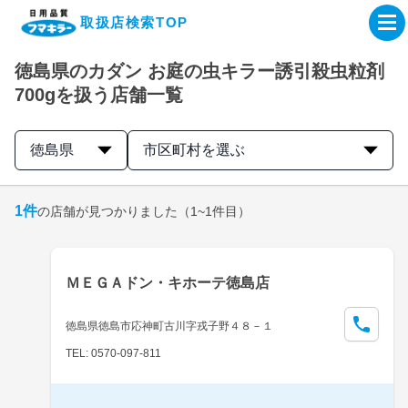
取扱店検索TOP
徳島県のカダン お庭の虫キラー誘引殺虫粒剤
企業・IR情報サイト
700gを扱う店舗一覧
製品情報サイト
徳島県
市区町村を選ぶ
オンラインショップ
1
件
の店舗が見つかりました
（1~1件目）
製品検索はこちら
ＭＥＧＡドン・キホーテ徳島店
取扱店検索はこちら
徳島県徳島市応神町古川字戎子野４８－１
TEL: 0570-097-811