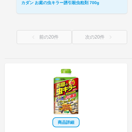
カダン お庭の虫キラー誘引殺虫粒剤 700g
前の
20
件
次の
20
件
商品詳細